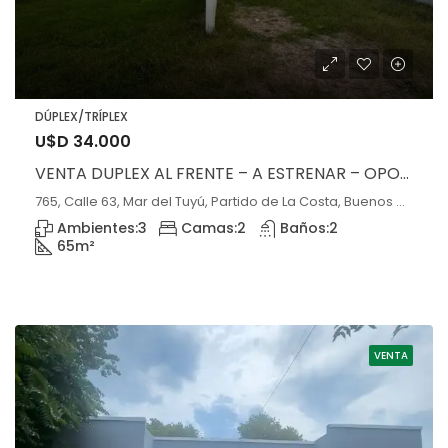
DÚPLEX/TRÍPLEX
U$D 34.000
VENTA DUPLEX AL FRENTE – A ESTRENAR – OPORTUNIDAD!!
765, Calle 63, Mar del Tuyú, Partido de La Costa, Buenos Aires, 7108, Argentina, Mar del Tuyú, Buenos Aires
Ambientes:
3
Camas:
2
Baños:
2
65
m²
VENTA