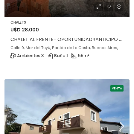
CHALETS
U$D 28.000
CHALET AL FRENTE- OPORTUNIDAD!!ANTICIPO Y CUOTAS
Calle 9, Mar del Tuyú, Partido de La Costa, Buenos Aires, 7108, Argentina, Mar del Tuyú, Buenos Aires
Ambientes:
3
Baño:
1
55
m²
VENTA