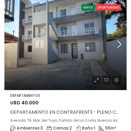
VENTA
OPORTUNIDAD
DEPARTAMENTOS
U$D 40.000
DEPARTAMENTO EN CONTRAFRENTE- PLENO CENTRO DE MAR DEL TUYÚ
Avenida 79, Mar del Tuyú, Partido de La Costa, Buenos Aires, 7108, Argentina, Mar del Tuyú, Buenos Aires
Ambientes:
3
Camas:
2
Baño:
1
55
m²