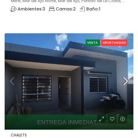
Mitre, Mar de Ajó Norte, Mar de Ajó, Partido de La Costa, Buenos Aires, B7109DBX, Argentina, Mar de Ajó, Buenos Aires
Ambientes:
3
Camas:
2
Baño:
1
VENTA
OPORTUNIDAD
CHALETS