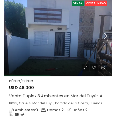
VENTA
OPORTUNIDAD
DÚPLEX/TRÍPLEX
U$D 48.000
Venta Duplex 3 Ambientes en Mar del Tuyú- Amoblado
8033, Calle 4, Mar del Tuyú, Partido de La Costa, Buenos Aires, 7108, Argentina, Mar del Tuyú, Buenos Aires
Ambientes:
3
Camas:
2
Baños:
2
65
m²