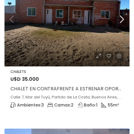
CHALETS
U$D 35.000
CHALET EN CONTRAFRENTE A ESTRENAR OPORTUNIDAD!!ANTICIPO Y CUOTAS
Calle 7, Mar del Tuyú, Partido de La Costa, Buenos Aires, B7108, Argentina, Mar del Tuyú, Buenos Aires
Ambientes:
3
Camas:
2
Baño:
1
55
m²