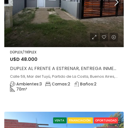
DÚPLEX/TRÍPLEX
U$D 48.000
DUPLEX AL FRENTE A ESTRENAR, ENTREGA INMEDIATA!!
Calle 59, Mar del Tuyú, Partido de La Costa, Buenos Aires, 7108, Argentina, Mar del Tuyú, Buenos Aires
Ambientes:
3
Camas:
2
Baños:
2
70
m²
VENTA
FINANCIACIÓN
OPORTUNIDAD