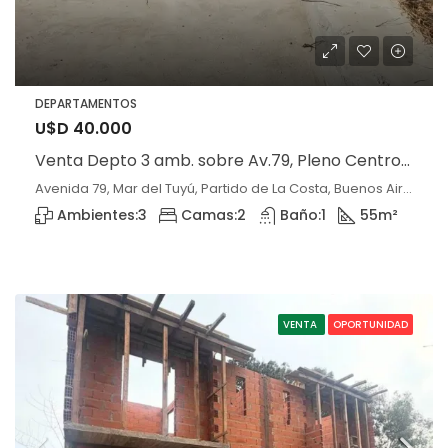
DEPARTAMENTOS
U$D 40.000
Venta Depto 3 amb. sobre Av.79, Pleno Centro de Mar del Tuyú
Avenida 79, Mar del Tuyú, Partido de La Costa, Buenos Aires, 7108, Argentina, Mar del Tuyú, Buenos Aires
Ambientes:
3
Camas:
2
Baño:
1
55
m²
VENTA
OPORTUNIDAD