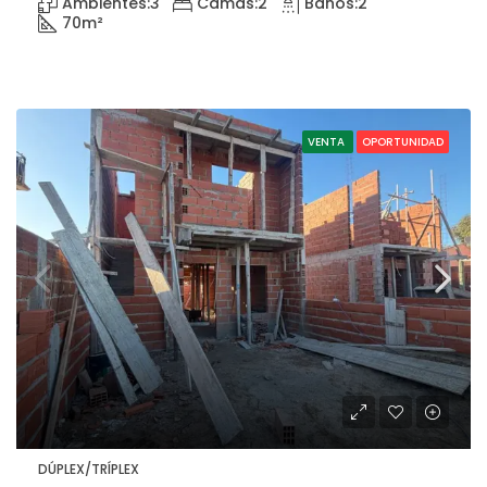
Ambientes:
3
Camas:
2
Baños:
2
70
m²
VENTA
OPORTUNIDAD
DÚPLEX/TRÍPLEX