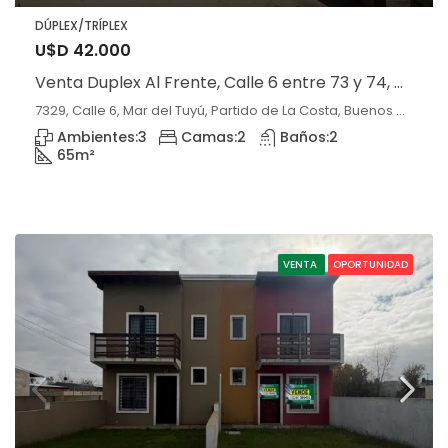
DÚPLEX/TRÍPLEX
U$D 42.000
Venta Duplex Al Frente, Calle 6 entre 73 y 74, Mar del Tuyú.
7329, Calle 6, Mar del Tuyú, Partido de La Costa, Buenos Aires, 7108, Argentina, Mar del Tuyú, Buenos Aires
Ambientes:
3
Camas:
2
Baños:
2
65
m²
VENTA
OPORTUNIDAD