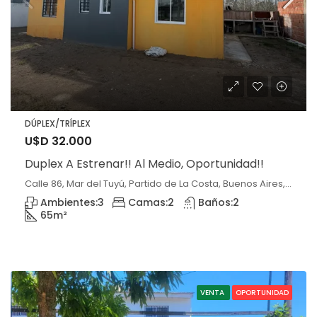
DÚPLEX/TRÍPLEX
U$D 32.000
Duplex A Estrenar!! Al Medio, Oportunidad!!
Calle 86, Mar del Tuyú, Partido de La Costa, Buenos Aires, B7108, Argentina, Mar del Tuyú, Buenos Aires
Ambientes:
3
Camas:
2
Baños:
2
65
m²
VENTA
OPORTUNIDAD