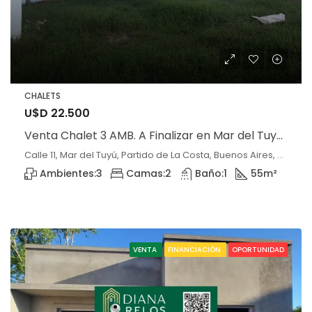
CHALETS
U$D 22.500
Venta Chalet 3 AMB. A Finalizar en Mar del Tuyú, La Costa
Calle 11, Mar del Tuyú, Partido de La Costa, Buenos Aires, 7108, Argentina, Mar del Tuyú
Ambientes:
3
Camas:
2
Baño:
1
55
m²
VENTA
FINANCIACIÓN
OPORTUNIDAD