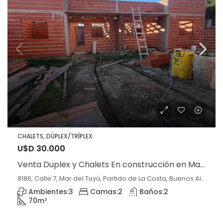
CHALETS, DÚPLEX/TRÍPLEX
U$D 30.000
Venta Duplex y Chalets En construcción en Mar del Tuyú
8186, Calle 7, Mar del Tuyú, Partido de La Costa, Buenos Aires, 7108, Argentina, Mar del Tuyú, Buenos Aires
Ambientes:
3
Camas:
2
Baños:
2
70
m²