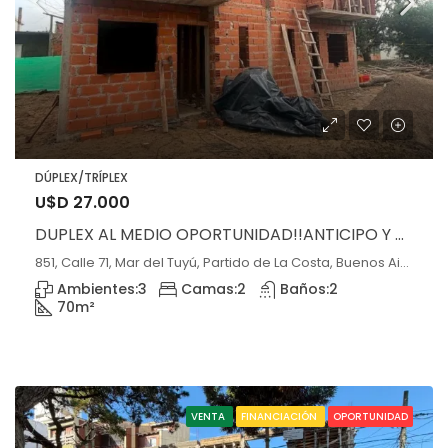
DÚPLEX/TRÍPLEX
U$D 27.000
DUPLEX AL MEDIO OPORTUNIDAD!!ANTICIPO Y CUOTAS.
851, Calle 71, Mar del Tuyú, Partido de La Costa, Buenos Aires, 7108, Argentina, Mar del Tuyú
Ambientes:
3
Camas:
2
Baños:
2
70
m²
VENTA
FINANCIACIÓN
OPORTUNIDAD