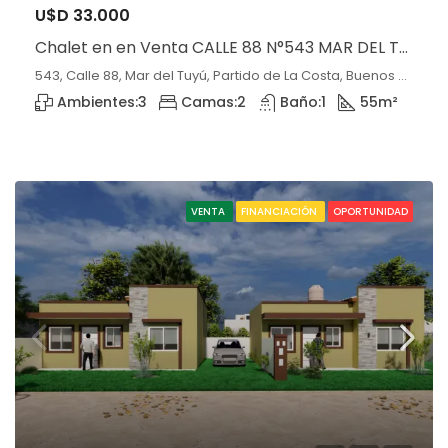
U$D 33.000
Chalet en en Venta CALLE 88 N°543 MAR DEL TUYU, LA COSTA
543, Calle 88, Mar del Tuyú, Partido de La Costa, Buenos Aires, 7108, Argentina, Mar del Tuyú, Buenos Aires
Ambientes:
3
Camas:
2
Baño:
1
55
m²
VENTA
FINANCIACIÓN
OPORTUNIDAD