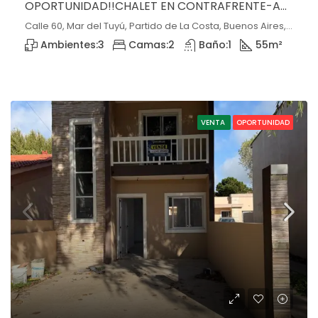
OPORTUNIDAD!!CHALET EN CONTRAFRENTE-ANTICIPO Y CUOTAS
Calle 60, Mar del Tuyú, Partido de La Costa, Buenos Aires, 7108, Argentina, Mar del Tuyú, Buenos Aires
Ambientes:
3
Camas:
2
Baño:
1
55
m²
VENTA
OPORTUNIDAD